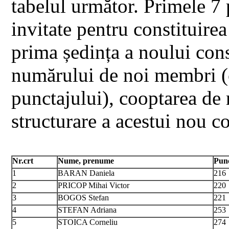
tabelul următor. Primele 7 
invitate pentru constituirea
prima ședința a noului cons
numărului de noi membri (
punctajului), cooptarea d
structurare a acestui nou co
Nr.crt
Nume, prenume
Pun
1
BARAN Daniela
216
2
PRICOP Mihai Victor
220
3
BOGOS Stefan
221
4
STEFAN Adriana
253
5
STOICA Corneliu
274